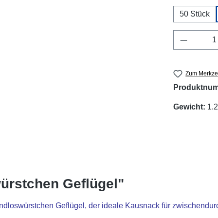
50 Stück
Produkt 
Zum Merkzet
Produktnu
Gewicht:
1.2
ürstchen Geflügel"
ndloswürstchen Geflügel, der ideale Kausnack für zwischendur