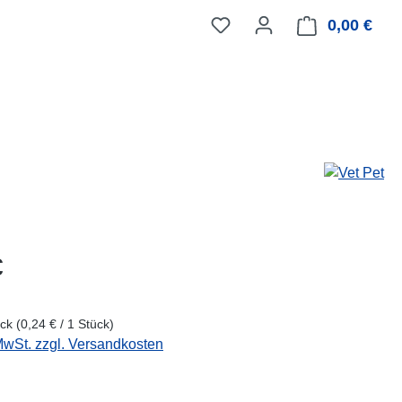
0,00 €
Ware
eis:
€
ück
(0,24 € / 1 Stück)
 MwSt. zzgl. Versandkosten
wählen