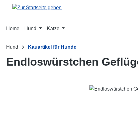
m Hauptinhalt springen
Zur Suche springen
Zur Hauptnavigation springen
Home
Hund
Katze
Hund
Kauartikel für Hunde
Endloswürstchen Geflüg
Bildergalerie überspringen