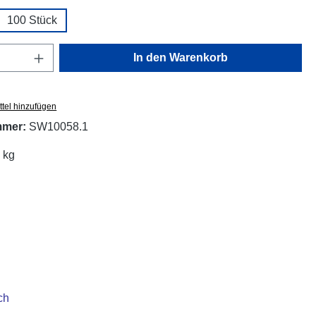
100 Stück
Anzahl: Gib den gewünschten Wert ein oder
In den Warenkorb
tel hinzufügen
mmer:
SW10058.1
 kg
ch