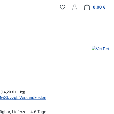
0,00 €
Ware
eis:
g
(14,20 € / 1 kg)
 MwSt. zzgl. Versandkosten
ügbar, Lieferzeit: 4-6 Tage