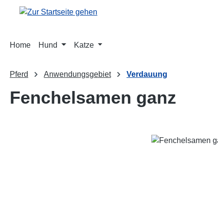
m Hauptinhalt springen
Zur Suche springen
Zur Hauptnavigation springen
Home
Hund
Katze
Pferd
Anwendungsgebiet
Verdauung
Fenchelsamen ganz
Bildergalerie überspringen