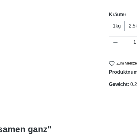
aus
Kräuter
1kg
2,5
Produkt 
Zum Merkzet
Produktnu
Gewicht:
0.
lsamen ganz"