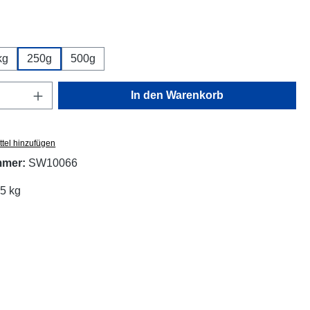
wählen
kg
250g
500g
Anzahl: Gib den gewünschten Wert ein oder
In den Warenkorb
tel hinzufügen
mmer:
SW10066
25 kg