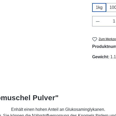
1kg
10
Produkt 
Zum Merkzet
Produktnu
Gewicht:
1.1
pmuschel Pulver"
Enhält einen hohen Anteil an Glukosaminglykanen.
. Sie können die Nährstoffversorgung des Knorpels fördern und 