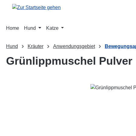
m Hauptinhalt springen
Zur Suche springen
Zur Hauptnavigation springen
Home
Hund
Katze
Hund
Kräuter
Anwendungsgebiet
Bewegungsap
Grünlippmuschel Pulver
Bildergalerie überspringen