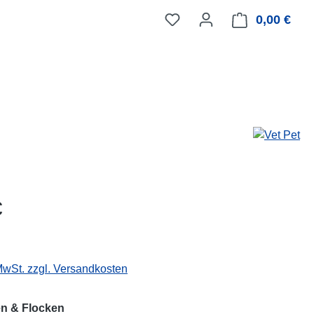
0,00 €
Ware
eis:
€
 MwSt. zzgl. Versandkosten
auswählen
n & Flocken