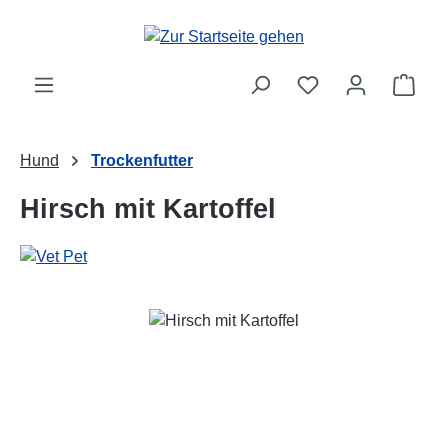
Zum Hauptinhalt springen
Ware
Hund
Trockenfutter
Hirsch mit Kartoffel
Bildergalerie überspringen