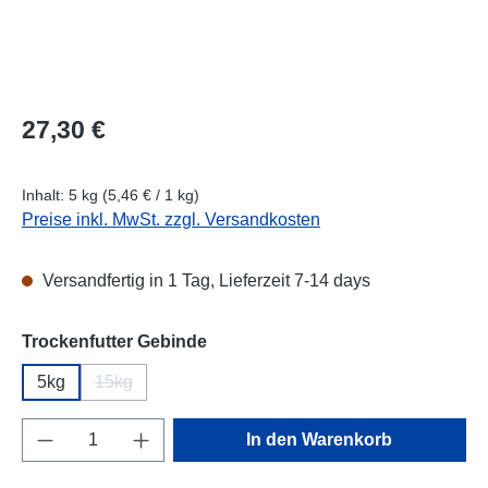
Regulärer Preis:
27,30 €
Inhalt:
5 kg
(5,46 € / 1 kg)
Preise inkl. MwSt. zzgl. Versandkosten
Versandfertig in 1 Tag, Lieferzeit 7-14 days
auswählen
Trockenfutter Gebinde
5kg
15kg
(Diese Option ist zurzeit nicht verfügbar.)
Produkt Anzahl: Gib den gewünschten Wert e
In den Warenkorb