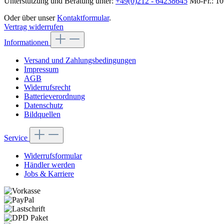
Unterstützung und Beratung unter:
+49(0)212 - 64238645
Mo-Fr.: 10
Oder über unser
Kontaktformular
.
Vertrag widerrufen
Informationen
Versand und Zahlungsbedingungen
Impressum
AGB
Widerrufsrecht
Batterieverordnung
Datenschutz
Bildquellen
Service
Widerrufsformular
Händler werden
Jobs & Karriere