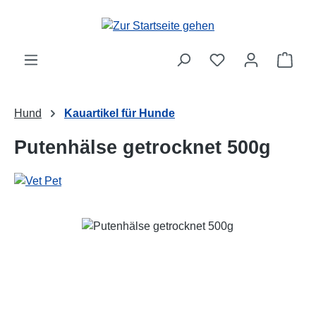
Zum Hauptinhalt springen
Ware
Hund
Kauartikel für Hunde
Putenhälse getrocknet 500g
Bildergalerie überspringen