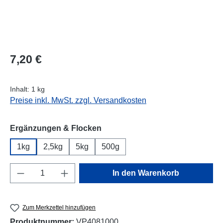
Regulärer Preis:
7,20 €
Inhalt:
1 kg
Preise inkl. MwSt. zzgl. Versandkosten
auswählen
Ergänzungen & Flocken
1kg
2,5kg
5kg
500g
Produkt Anzahl: Gib den gewünschten Wert e
In den Warenkorb
Zum Merkzettel hinzufügen
Produktnummer:
VP4081000