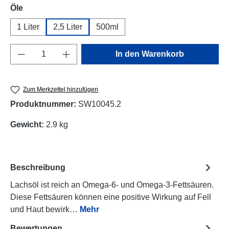
auswählen
Öle
1 Liter
2,5 Liter
500ml
Produkt Anzahl: Gib den gewünschten Wert e
In den Warenkorb
Zum Merkzettel hinzufügen
Produktnummer:
SW10045.2
Gewicht:
2.9 kg
Beschreibung
Lachsöl ist reich an Omega-6- und Omega-3-Fettsäuren.
Diese Fettsäuren können eine positive Wirkung auf Fell
und Haut bewirk…
Mehr
Bewertungen