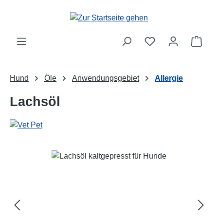
Zum Hauptinhalt springen
Ware
Hund
Öle
Anwendungsgebiet
Allergie
Lachsöl
Bildergalerie überspringen