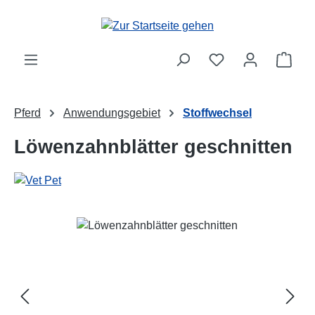
Zum Hauptinhalt springen
Ware
Pferd
Anwendungsgebiet
Stoffwechsel
Löwenzahnblätter geschnitten
Bildergalerie überspringen