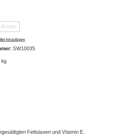
en
,5 Liter
tion ist zurzeit nicht verfügbar.)
(Diese Option ist zurzeit nicht verfügbar.)
tel hinzufügen
mmer:
SW10035
 kg
ngesättigten Fettsäuren und Vitamin E.