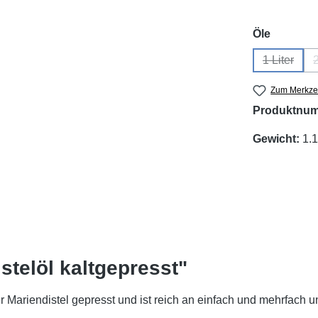
auswähl
Öle
1 Liter
2
(Diese Op
Zum Merkzet
Produktnu
Gewicht:
1.1
stelöl kaltgepresst"
 Mariendistel gepresst und ist reich an einfach und mehrfach u