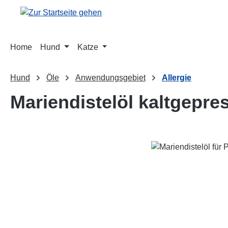
m Hauptinhalt springen
Zur Suche springen
Zur Hauptnavigation springen
Home
Hund
Katze
Hund
Öle
Anwendungsgebiet
Allergie
Mariendistelöl kaltgepre
Bildergalerie überspringen