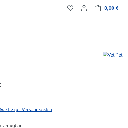
0,00 €
Ware
eis:
€
 MwSt. zzgl. Versandkosten
 verfügbar