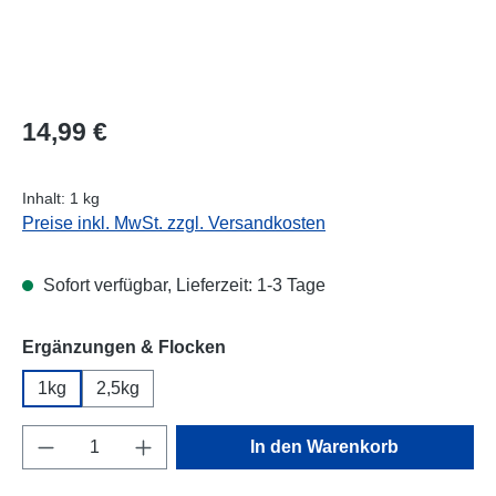
Regulärer Preis:
14,99 €
Inhalt:
1 kg
Preise inkl. MwSt. zzgl. Versandkosten
Sofort verfügbar, Lieferzeit: 1-3 Tage
auswählen
Ergänzungen & Flocken
1kg
2,5kg
Produkt Anzahl: Gib den gewünschten Wert e
In den Warenkorb