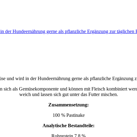
 in der Hundeernährung gerne als pflanzliche Ergänzung zur tägliche
üse und wird in der Hundeernährung gerne als pflanzliche Ergänzung zur
nen sich als Gemüsekomponente und können mit Fleisch kombiniert w
weich und lassen sich gut unter das Futter mischen.
Zusammensetzung:
100 % Pastinake
Analytische Bestandteile:
Rohprotein 7,8 %