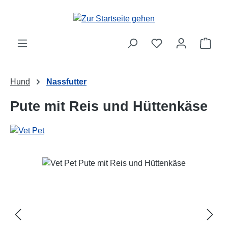
Zum Hauptinhalt springen
Ware
Hund
Nassfutter
Pute mit Reis und Hüttenkäse
Bildergalerie überspringen