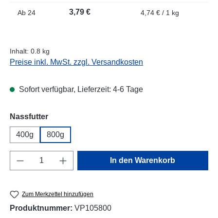
3,79 €
Ab
24
4,74 € / 1 kg
Inhalt:
0.8 kg
Preise inkl. MwSt. zzgl. Versandkosten
Sofort verfügbar, Lieferzeit: 4-6 Tage
auswählen
Nassfutter
400g
800g
Produkt Anzahl: Gib den gewünschten Wert e
In den Warenkorb
Zum Merkzettel hinzufügen
Produktnummer:
VP105800