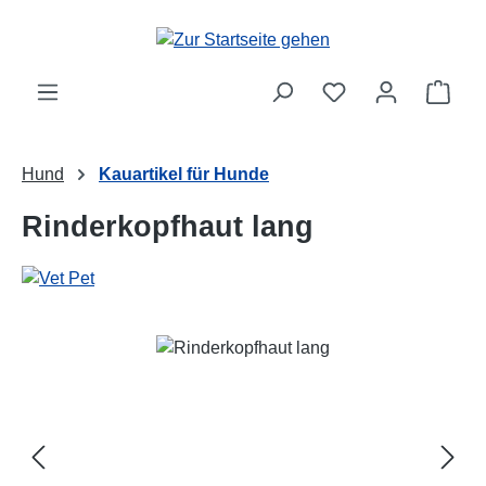
Zum Hauptinhalt springen
Ware
Hund
Kauartikel für Hunde
Rinderkopfhaut lang
Bildergalerie überspringen