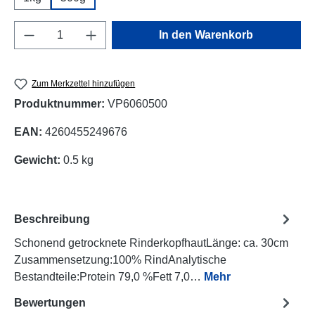
Produkt Anzahl: Gib den gewünschten Wert e
In den Warenkorb
Zum Merkzettel hinzufügen
Produktnummer:
VP6060500
EAN:
4260455249676
Gewicht:
0.5 kg
Beschreibung
Schonend getrocknete RinderkopfhautLänge: ca. 30cm
Zusammensetzung:100% RindAnalytische
Bestandteile:Protein 79,0 %Fett 7,0…
Mehr
Bewertungen