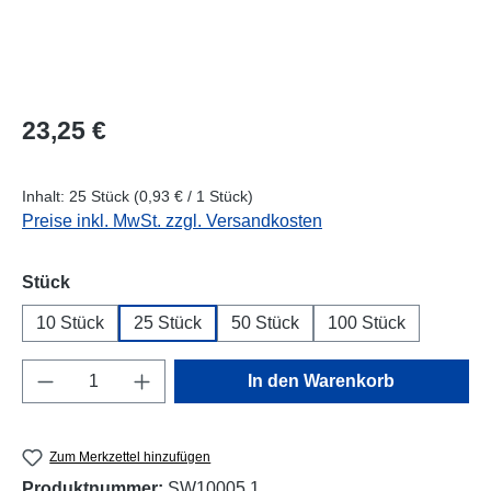
Regulärer Preis:
23,25 €
Inhalt:
25 Stück
(0,93 € / 1 Stück)
Preise inkl. MwSt. zzgl. Versandkosten
auswählen
Stück
10 Stück
25 Stück
50 Stück
100 Stück
Produkt Anzahl: Gib den gewünschten Wert e
In den Warenkorb
Zum Merkzettel hinzufügen
Produktnummer:
SW10005.1