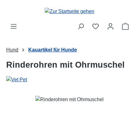
Zum Hauptinhalt springen
Ware
Hund
Kauartikel für Hunde
Rinderohren mit Ohrmuschel
Bildergalerie überspringen