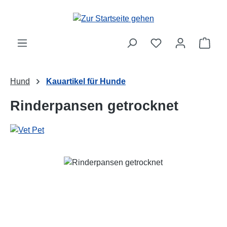
Zum Hauptinhalt springen
Ware
Hund
Kauartikel für Hunde
Rinderpansen getrocknet
Bildergalerie überspringen