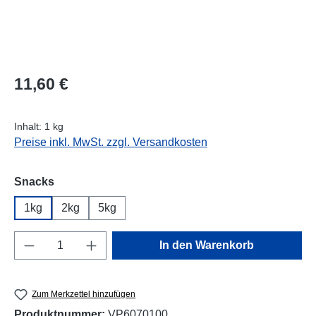
Regulärer Preis:
11,60 €
Inhalt:
1 kg
Preise inkl. MwSt. zzgl. Versandkosten
auswählen
Snacks
1kg
2kg
5kg
Produkt Anzahl: Gib den gewünschten Wert e
In den Warenkorb
Zum Merkzettel hinzufügen
Produktnummer:
VP6070100