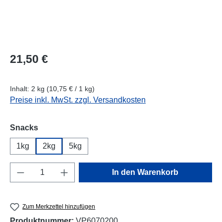
Regulärer Preis:
21,50 €
Inhalt:
2 kg
(10,75 € / 1 kg)
Preise inkl. MwSt. zzgl. Versandkosten
auswählen
Snacks
1kg
2kg
5kg
Produkt Anzahl: Gib den gewünschten Wert e
In den Warenkorb
Zum Merkzettel hinzufügen
Produktnummer:
VP6070200