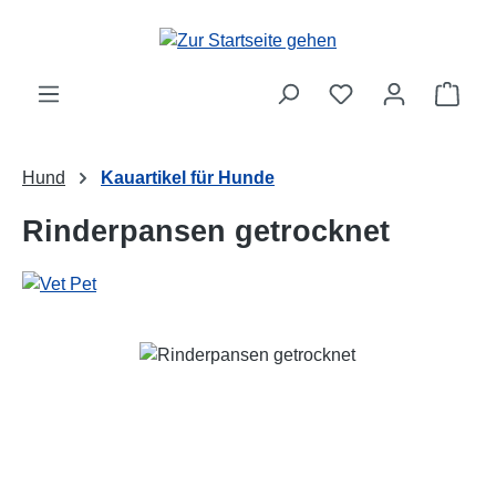
Zum Hauptinhalt springen
Ware
Hund
Kauartikel für Hunde
Rinderpansen getrocknet
Bildergalerie überspringen