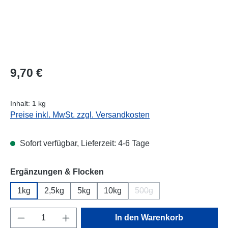
Regulärer Preis:
9,70 €
Inhalt:
1 kg
Preise inkl. MwSt. zzgl. Versandkosten
Sofort verfügbar, Lieferzeit: 4-6 Tage
auswählen
Ergänzungen & Flocken
1kg
2,5kg
5kg
10kg
500g
(Diese Option ist zurzeit n
Produkt Anzahl: Gib den gewünschten Wert e
In den Warenkorb