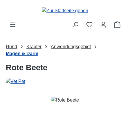
Zum Hauptinhalt springen
Ware
Hund
Kräuter
Anwendungsgebiet
Magen & Darm
Rote Beete
Bildergalerie überspringen