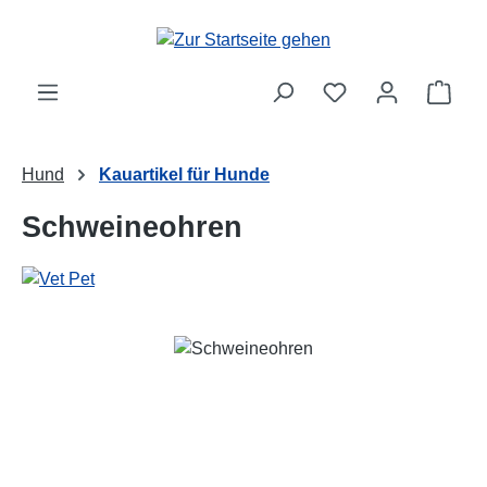
Zum Hauptinhalt springen
Ware
Hund
Kauartikel für Hunde
Schweineohren
Bildergalerie überspringen