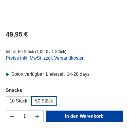
Regulärer Preis:
49,95 €
Inhalt:
50 Stück
(1,00 € / 1 Stück)
Preise inkl. MwSt. zzgl. Versandkosten
Sofort verfügbar, Lieferzeit: 14-28 days
auswählen
Snacks
10 Stück
50 Stück
Produkt Anzahl: Gib den gewünschten Wert e
In den Warenkorb