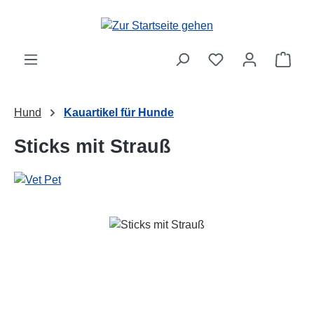
Zum Hauptinhalt springen
Ware
Hund
Kauartikel für Hunde
Sticks mit Strauß
Bildergalerie überspringen