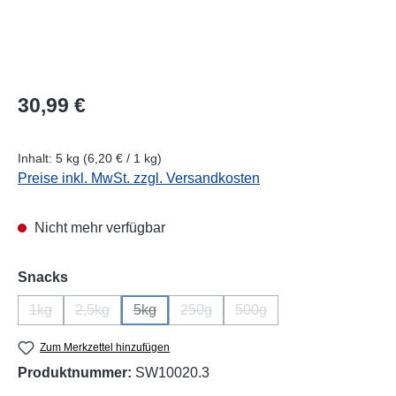
Regulärer Preis:
30,99 €
Inhalt:
5 kg
(6,20 € / 1 kg)
Preise inkl. MwSt. zzgl. Versandkosten
Nicht mehr verfügbar
auswählen
Snacks
1kg
2,5kg
5kg
250g
500g
(Diese Option ist zurzeit nicht verfügbar.)
(Diese Option ist zurzeit nicht verfügbar.)
(Diese Option ist zurzeit nicht verfügbar.)
(Diese Option ist zurzeit nicht verfü
(Diese Option ist zurzeit n
Zum Merkzettel hinzufügen
Produktnummer:
SW10020.3