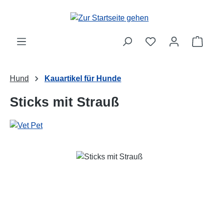
Zum Hauptinhalt springen
Ware
Hund
Kauartikel für Hunde
Sticks mit Strauß
Bildergalerie überspringen