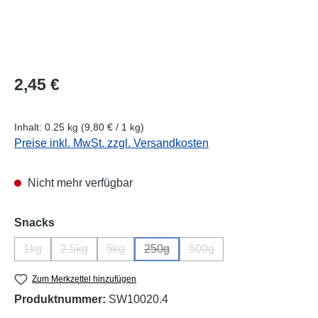
Regulärer Preis:
2,45 €
Inhalt:
0.25 kg
(9,80 € / 1 kg)
Preise inkl. MwSt. zzgl. Versandkosten
Nicht mehr verfügbar
auswählen
Snacks
1kg
2,5kg
5kg
250g
500g
(Diese Option ist zurzeit nicht verfügbar.)
(Diese Option ist zurzeit nicht verfügbar.)
(Diese Option ist zurzeit nicht verfügbar.)
(Diese Option ist zurzeit nicht verfüg
(Diese Option ist zurzeit n
Zum Merkzettel hinzufügen
Produktnummer:
SW10020.4