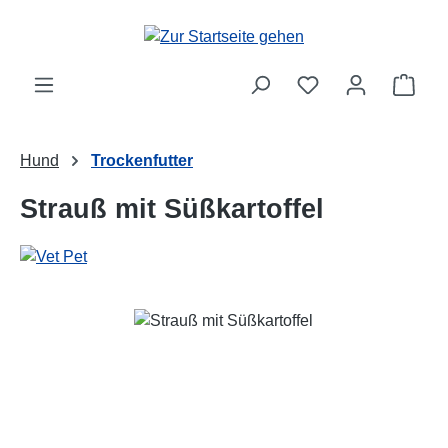
Zum Hauptinhalt springen
Ware
Hund
Trockenfutter
Strauß mit Süßkartoffel
Bildergalerie überspringen