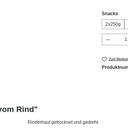
aus
Snacks
2x250g
Produkt 
Zum Merkzet
Produktnu
 vom Rind"
Rinderhaut getrocknet und gedreht.