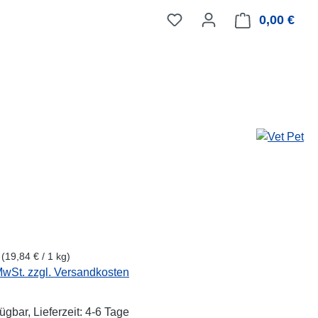
0,00 €
Ware
eis:
g
(19,84 € / 1 kg)
 MwSt. zzgl. Versandkosten
ügbar, Lieferzeit: 4-6 Tage