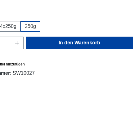
wählen
4x250g
250g
Anzahl: Gib den gewünschten Wert ein oder
In den Warenkorb
tel hinzufügen
mmer:
SW10027