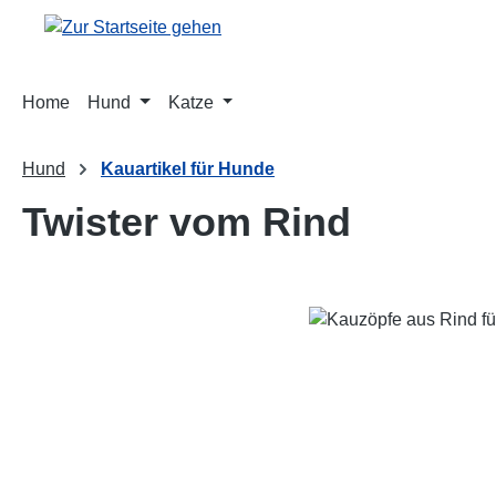
m Hauptinhalt springen
Zur Suche springen
Zur Hauptnavigation springen
Home
Hund
Katze
Hund
Kauartikel für Hunde
Twister vom Rind
Bildergalerie überspringen