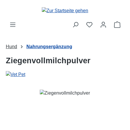
Zum Hauptinhalt springen
Ware
Hund
Nahrungsergänzung
Ziegenvollmilchpulver
Bildergalerie überspringen