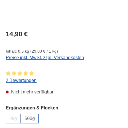
Regulärer Preis:
14,90 €
Inhalt:
0.5 kg
(29,80 € / 1 kg)
Preise inkl. MwSt. zzgl. Versandkosten
Durchschnittliche Bewertung von 5 von 5 Sternen
2 Bewertungen
Nicht mehr verfügbar
auswählen
Ergänzungen & Flocken
2kg
500g
(Diese Option ist zurzeit nicht verfügbar.)
(Diese Option ist zurzeit nicht verfügbar.)