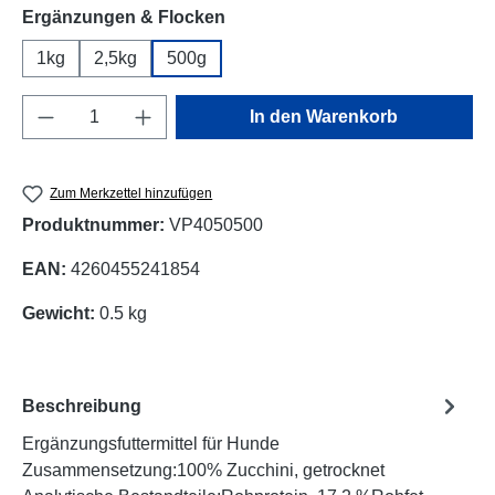
auswählen
Ergänzungen & Flocken
1kg
2,5kg
500g
Produkt Anzahl: Gib den gewünschten Wert e
In den Warenkorb
Zum Merkzettel hinzufügen
Produktnummer:
VP4050500
EAN:
4260455241854
Gewicht:
0.5 kg
Beschreibung
Ergänzungsfuttermittel für Hunde
Zusammensetzung:100% Zucchini, getrocknet