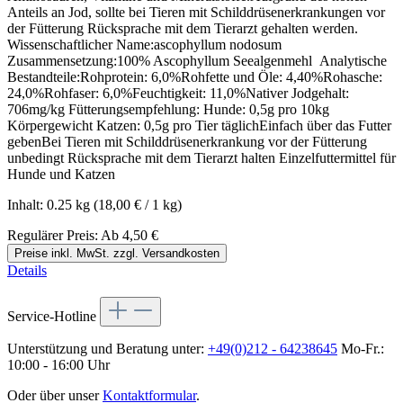
Anteils an Jod, sollte bei Tieren mit Schilddrüsenerkrankungen vor
der Fütterung Rücksprache mit dem Tierarzt gehalten werden.
Wissenschaftlicher Name:ascophyllum nodosum
Zusammensetzung:100% Ascophyllum Seealgenmehl Analytische
Bestandteile:Rohprotein: 6,0%Rohfette und Öle: 4,40%Rohasche:
24,0%Rohfaser: 6,0%Feuchtigkeit: 11,0%Nativer Jodgehalt:
706mg/kg Fütterungsempfehlung: Hunde: 0,5g pro 10kg
Körpergewicht Katzen: 0,5g pro Tier täglichEinfach über das Futter
gebenBei Tieren mit Schilddrüsenerkrankung vor der Fütterung
unbedingt Rücksprache mit dem Tierarzt halten Einzelfuttermittel für
Hunde und Katzen
Inhalt:
0.25 kg
(18,00 € / 1 kg)
Regulärer Preis:
Ab
4,50 €
Preise inkl. MwSt. zzgl. Versandkosten
Details
Service-Hotline
Unterstützung und Beratung unter:
+49(0)212 - 64238645
Mo-Fr.:
10:00 - 16:00 Uhr
Oder über unser
Kontaktformular
.