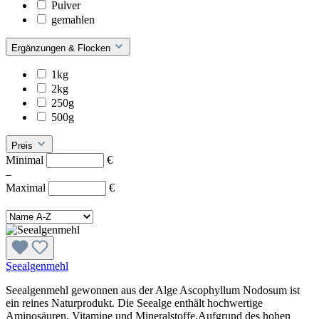
Pulver
gemahlen
Ergänzungen & Flocken
1kg
2kg
250g
500g
Preis
Minimal
€
–
Maximal
€
Seealgenmehl
Seealgenmehl gewonnen aus der Alge Ascophyllum Nodosum ist
ein reines Naturprodukt. Die Seealge enthält hochwertige
Aminosäuren, Vitamine und Mineralstoffe.Aufgrund des hohen