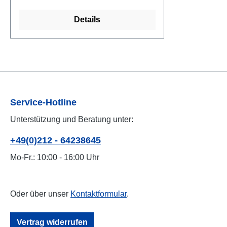
PropandiolAnalytische
Details
Bestandteile:Rohprotein:
0,00%Rohfett: 0,00%Rohfaser:
0,00%Rohasche: 1,10%Feuchte:
89,00%Natrium: 0,20%
Fütterungsempfehlung: Hunde:1 ml
pro 10 kg Körpergewicht Katzen:0,5
ml pro Tier und Tag Einzelfuttermittel
Service-Hotline
für Hunde und Katzen
Unterstützung und Beratung unter:
+49(0)212 - 64238645
Mo-Fr.: 10:00 - 16:00 Uhr
Oder über unser
Kontaktformular
.
Vertrag widerrufen