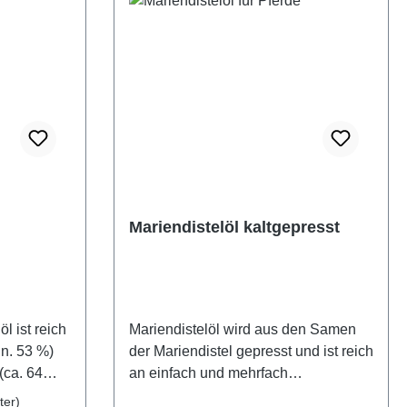
Mariendistelöl kaltgepresst
l ist reich
Mariendistelöl wird aus den Samen
n. 53 %)
der Mariendistel gepresst und ist reich
(ca. 64
an einfach und mehrfach
liche
ungesättigten Fettsäuren und Vitamin
ter)