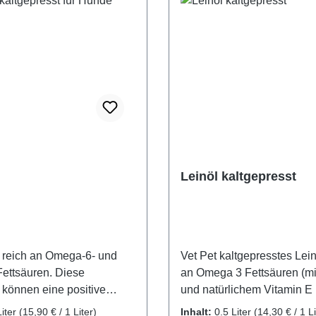
Leinöl kaltgepresst
t reich an Omega-6- und
Vet Pet kaltgepresstes Leinö
ettsäuren. Diese
an Omega 3 Fettsäuren (mi
 können eine positive
und natürlichem Vitamin E 
f Fell und Haut bewirken.
mg/Liter).Es kann auf natür
Liter
(15,90 € / 1 Liter)
Inhalt:
0.5 Liter
(14,30 € / 1 Li