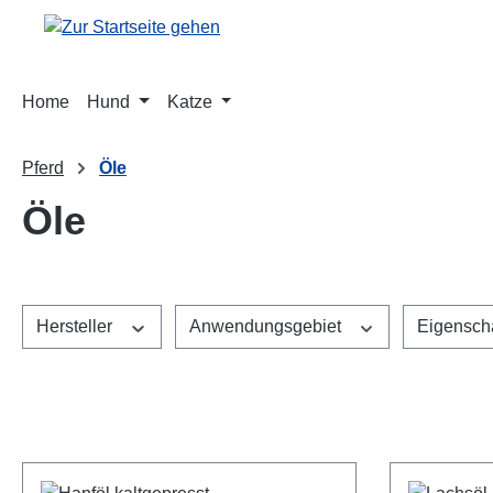
m Hauptinhalt springen
Zur Suche springen
Zur Hauptnavigation springen
Home
Hund
Katze
Pferd
Öle
Öle
Hersteller
Anwendungsgebiet
Eigensch