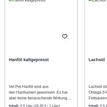
Hanföl kaltgepresst
Lachsöl
Vet Pet Hanföl wird aus
Lachsöl is
den Hanfsamen gewonnen. Es hat
Omega-3-F
aber keine berauschende Wirkung.
Fettsäuren
Neben seinem guten Geschmack hat
Wirkung au
Inhalt:
0.5 Liter
(26,40 € / 1 Liter)
Inhalt:
0.5 