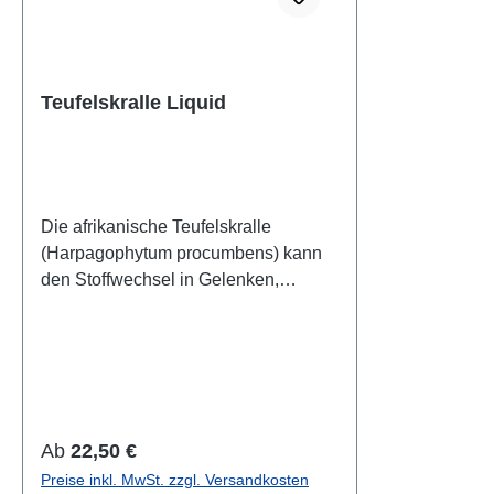
Teufelskralle Liquid
Die afrikanische Teufelskralle
(Harpagophytum procumbens) kann
den Stoffwechsel in Gelenken,
Sehnen und Bändern fördern,
wodurch der gesamte
Bewegungsapparat unterstützt wird.
Sie enthält außerdem viele
Bitterstoffe, die die Verdauung
fördern. Zusammensetzung:40 %
Regulärer Preis:
Ab
22,50 €
Teufelskrallensud (aus Teufelskralle
Preise inkl. MwSt. zzgl. Versandkosten
geschnitten), Traubenzucker, 1,2